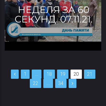
НЕДЕЛЯ ЗА 60
СЕКУНД. 07.11.21.
1
...
18
19
20
21
22
...
34