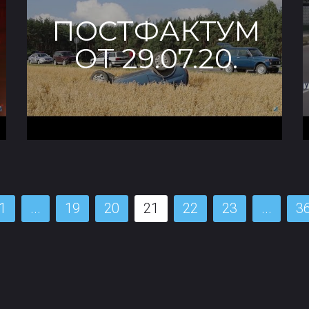
ПОСТФАКТУМ
ОТ 29.07.20.
1
...
19
20
21
22
23
...
3