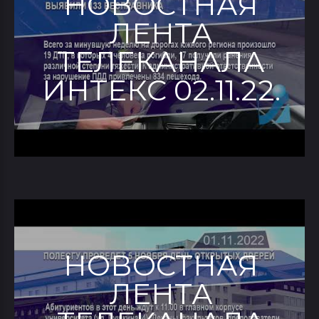
НОВОСТНАЯ
ЛЕНТА
ТЕЛЕКАНАЛА
ИНТЕКС 02.11.22.
НОВОСТНАЯ
ЛЕНТА