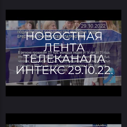
НОВОСТНАЯ
ЛЕНТА
ТЕЛЕКАНАЛА
ИНТЕКС 29.10.22.