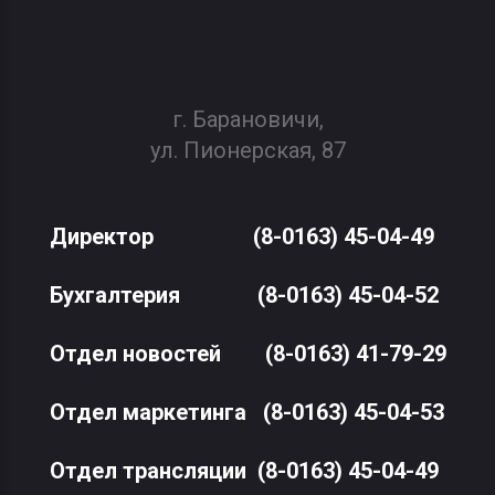
г. Барановичи,
ул. Пионерская, 87
Директор
(8-0163) 45-04-49
Бухгалтерия
(8-0163) 45-04-52
Отдел новостей
(8-0163) 41-79-29
Отдел маркетинга
(8-0163) 45-04-53
Отдел трансляции
(8-0163) 45-04-49