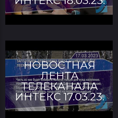
ИНТЕКС 18.03.23.
НОВОСТНАЯ
ЛЕНТА
ТЕЛЕКАНАЛА
ИНТЕКС 17.03.23.