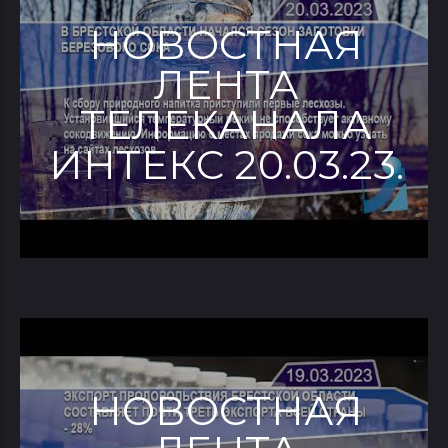
НОВОСТНАЯ
ЛЕНТА
ТЕЛЕКАНАЛА
ИНТЕКС 20.03.23.
НОВОСТНАЯ