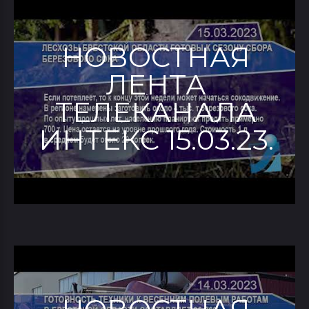
НОВОСТНАЯ
ЛЕНТА
ТЕЛЕКАНАЛА
ИНТЕКС 15.03.23.