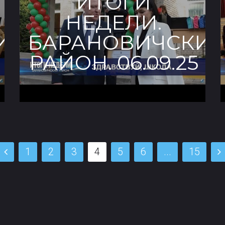
ИТОГИ
НЕДЕЛИ.
ИЙ
БАРАНОВИЧСКИ
РАЙОН. 06.09.25
1
2
3
4
5
6
...
15