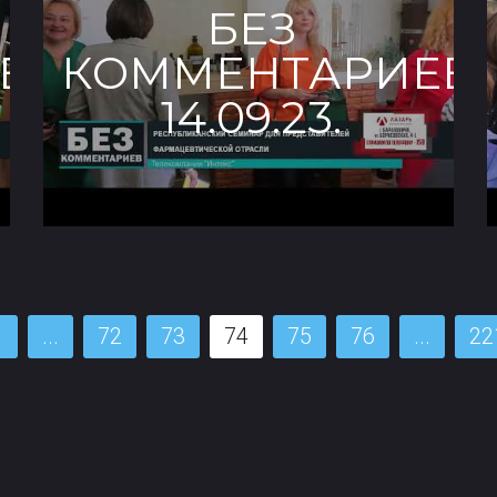
БЕЗ
В.
КОММЕНТАРИЕВ.
14.09.23.
1
...
72
73
74
75
76
...
22