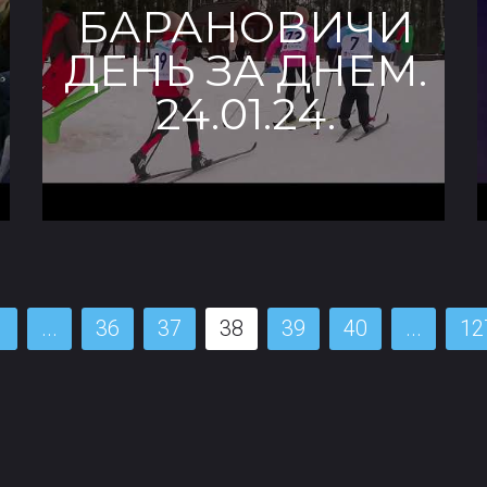
БАРАНОВИЧИ
ДЕНЬ ЗА ДНЕМ.
24.01.24.
1
...
36
37
38
39
40
...
12